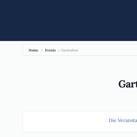
Home
Events
Gartenfest
Gar
Die Veransta