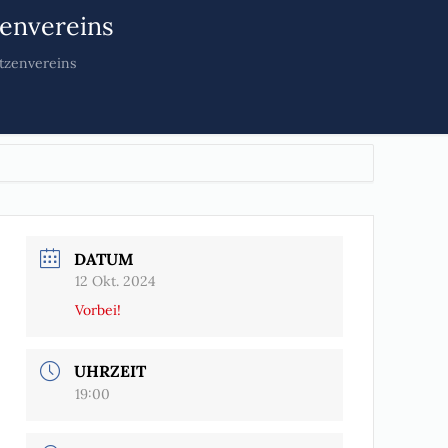
envereins
tzenvereins
DATUM
12 Okt. 2024
Vorbei!
UHRZEIT
19:00